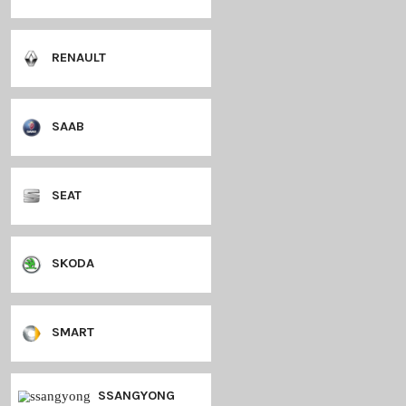
MINI
MITSUBISHI
NISSAN
OPEL
PEUGEOT