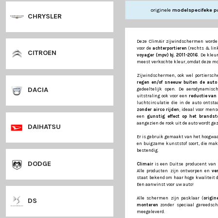
CHEVROLET
originele
m
CHRYSLER
Deze ClimAir zijw
voor de
achterporti
CITROEN
voyager (mpv) bj. 
meest verkochte kle
Zijwindschermen, 
regen en/of sneeu
DACIA
gedeeltelijk open
uitstraling ook voo
luchtcirculatie di
zonder airco rijde
een
gunstig effec
aangezien de rook u
DAIHATSU
Er is gebruik gema