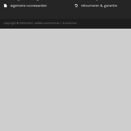
SMART
SSANGYONG
SUBARU
SUZUKI
TOYOTA
VOLKSWAGEN