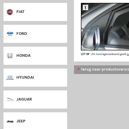
en buigzame kunsts
bestendig.
DODGE
Climair
is een Dui
Alle producten zi
staat bekend om ha
Een aanwinst voor 
Alle schermen zij
DS
monteren
zonder s
meegeleverd.
FIAT
FORD
LET OP
- Dit monta
HONDA