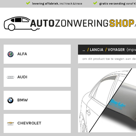
levering af fabriek
, incl track&trace
gratis 
..
/
LANCIA
/
V
ALFA
om dit product toe
AUDI
BMW