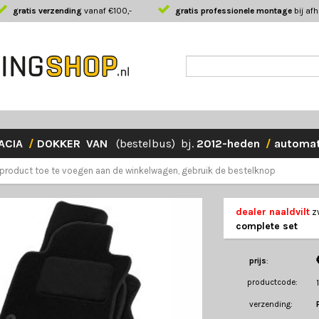
gratis verzending
vanaf €100,-
gratis professionele montage
bij af
ACIA
/
DOKKER VAN
(bestelbus) bj.
2012-heden
/
automa
product toe te voegen aan de winkelwagen, gebruik de bestelknop
dealer naaldvilt
z
complete set
prijs
:
productcode:
verzending: