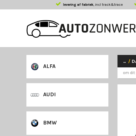
levering af fabriek
, incl track&trace
..
/
D
ALFA
om dit 
AUDI
BMW