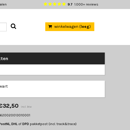
halen
9
.
7
1.000+ reviews
winkelwagen (
leeg
)
tten
wart
€32,50
incl. btw
1620020013010001
PostNL
,
DHL
of
DPD
pakketpost (incl. track&trace)