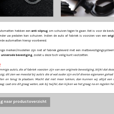
automatten hebben een
anti-sliprug
om schuiven tegen te gaan. Het is voor de bestu
onder uw pedalen kan schuiven. Indien de auto af fabriek is voorzien van een
orig
erde automatten hierop voorbereid.
ge merken/modellen zijn niet af fabriek geleverd met een matbevestigingsysteem
s universele bevestiging
, zodat u deze toch veilig kunt vastzetten.
P
mmige auto's, die af fabriek voorzien zijn van een originele bevestiging, blijkt dat de
ig; dit zien we meestal bij auto's die al wat ouder zijn en/of diverse eigenaren geha
llen en terug te plaatsen. Mocht dat niet meer lukken, dan kunnen wij altijd een
ag. Laat ons dit graag weten, ook bij twijfel, dan kijken we het graag na en regelen het
ug naar productoverzicht