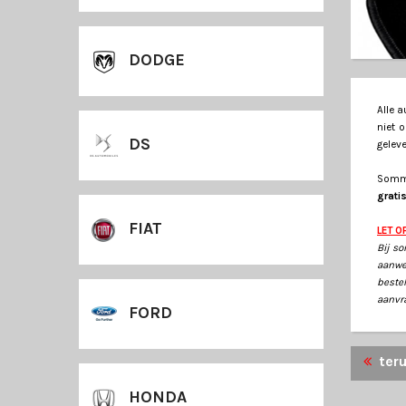
DODGE
Alle 
niet 
DS
gelev
Sommi
grati
FIAT
LET O
Bij so
aanwez
beste
aanvra
FORD
ter
HONDA