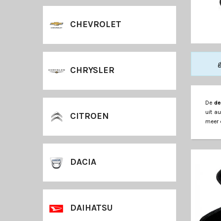
CHEVROLET
g
CHRYSLER
De
de
uit a
CITROEN
meer 
DACIA
DAIHATSU