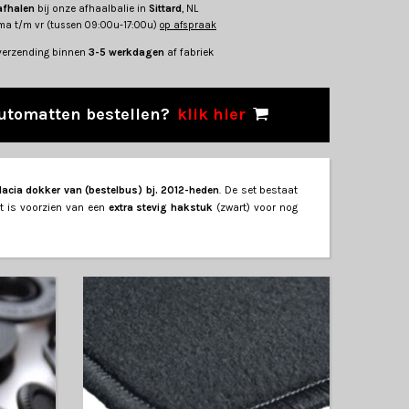
afhalen
bij onze afhaalbalie in
Sittard
, NL
ma t/m vr (tussen 09:00u-17:00u)
op afspraak
verzending binnen
3-5 werkdagen
af fabriek
utomatten bestellen?
klik hier
dacia dokker van (bestelbus) bj. 2012-heden
. De set bestaat
t is voorzien van een
extra stevig hakstuk
(zwart) voor nog