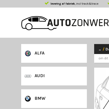
levering af fabriek
, incl track&trace
..
/
D
ALFA
om dit 
AUDI
BMW