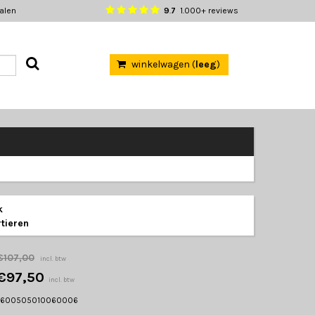
halen
9
.
7
1.000+ reviews
winkelwagen (
leeg
)
k
tieren
€107,00
incl. btw
€97,50
incl. btw
1600505010060006