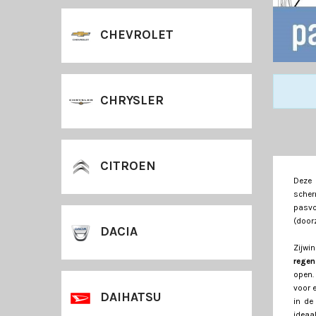
CHEVROLET
CHRYSLER
CITROEN
Deze 
sche
pasv
(doorz
DACIA
Zijwi
regen
open.
voor 
DAIHATSU
in de
ideaa