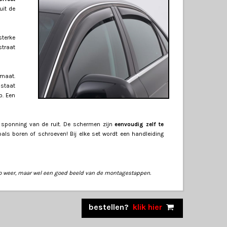
uit de
 sterke
straat
 maat.
 staat
p. Een
 sponning van de ruit. De schermen zijn
eenvoudig zelf te
ls boren of schroeven! Bij elke set wordt een handleiding
o weer, maar wel een goed beeld van de montagestappen.
bestellen?
klik hier