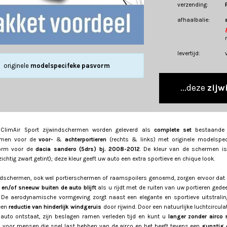
verzending:
afhaalbalie:
levertijd:
originele
modelspecifeke pasvorm
...deze
zijw
ClimAir Sport zijwindschermen worden geleverd als
complete set
bestaande 
rmen voor de
voor-
&
achterportieren
(rechts & links) met originele modelspec
orm voor de
dacia sandero (5drs) bj. 2008-2012
. De kleur van de schermen i
ichtig zwart getint); deze kleur geeft uw auto een extra sportieve en chique look.
ndschermen, ook wel portierschermen of raamspoilers genoemd, zorgen ervoor dat
 en/of sneeuw buiten de auto blijft
als u rijdt met de ruiten van uw portieren gedeel
 De aerodynamische vormgeving zorgt naast een elegante en sportieve uitstrali
een
reductie van hinderlijk windgeruis
door rijwind. Door een natuurlijke luchtcirculat
 auto ontstaat, zijn beslagen ramen verleden tijd en kunt u
langer zonder airco r
l voor mensen die snel last hebben van de airco en het heeft tevens een
gunstig 