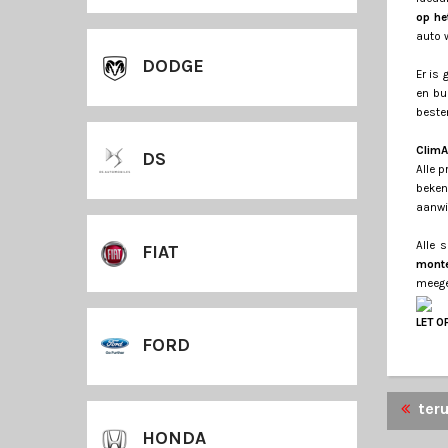
op he
auto 
DODGE
Er is
en bu
beste
ClimA
DS
Alle 
beken
aanwi
Alle 
FIAT
mont
meege
LET O
LET O
FORD
ter
HONDA