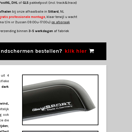
PostNL
,
DHL
of
GLS
pakketpost (incl. track&trace)
afhalen
bij onze afhaalbalie in
Sittard
, NL
gratis professionele montage
, klaar terwijl u wacht
ma t/m vr (tussen 09:00u-17:00u)
op afspraak
verzending binnen
3-5 werkdagen
af fabriek
indschermen bestellen?
klik hier
uit 4
ifieke
s
dark
wind,
telijk
ng ook
ie die
ijden
;
effect