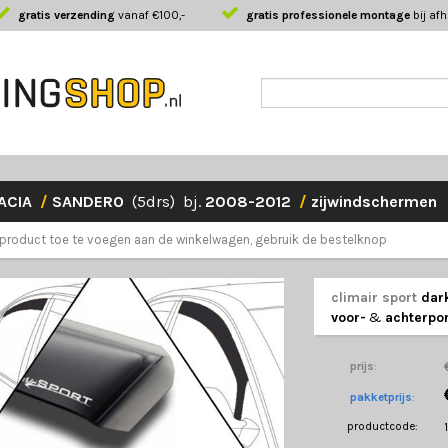
gratis verzending
vanaf €100,-
gratis professionele montage
bij af
ACIA
/
SANDERO
(5drs) bj.
2008-2012
/
zijwindschermen
product toe te voegen aan de winkelwagen, gebruik de bestelknop
climair sport
dar
voor-
&
achterpor
prijs
:
pakketprijs
:
productcode: