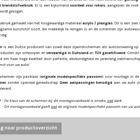
t brandstofverbruik
. Er is een bijkomend
voordeel voor rokers
, aangezien de rook 
wordt gezogen.
 gebruik gemaakt van het hoogwaardige materiaal
acrylic / plexiglas
. Dit is een zeer
igzame kunststof soort, die makkelijk te reinigen is en de schermen zijn autowas
ndig.
ir
is een Duitse producent van zowel deze zijwindschermen als autozonwering op
producten zijn ontworpen en
vervaardigd in Duitsland
en
TÜV gecertificeerd
. ClimAir
d om haar hoge kwaliteit door perfectie, deskundigheid en jarenlang vakmanscha
nst voor uw auto!
schermen zijn pasklaar (
originele modelspecifieke pasvorm
) voor montage in de
eren
zonder speciaal gereedschap.
Geen aanpassingen benodigd
aan uw auto zoa
leverd.
P
- De kleur van de schermen bij dit montagevoorbeeld is smoke,
niet
dark.
P
- Dit montagevoorbeeld geeft
niet
de originele modelspecifieke pasvorm van uw aut
ug naar productoverzicht