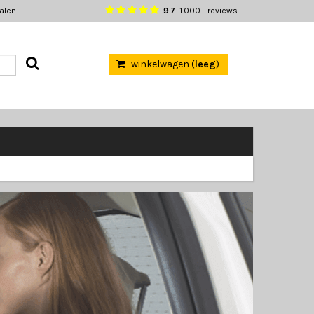
halen
9
.
7
1.000+ reviews
winkelwagen (
leeg
)