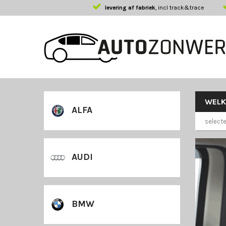
levering af fabriek
, incl track&trace
WEL
ALFA
selecte
AUDI
BMW