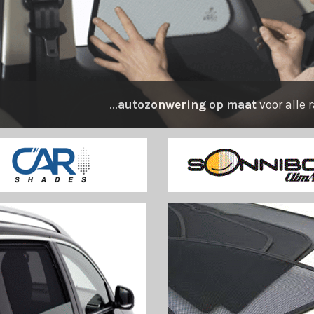
...
autozonwering op maat
voor alle 