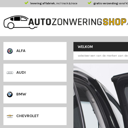
levering af fabriek
, incl track&trace
gratis 
WELKOM
ALFA
selecteer een van 
AUDI
BMW