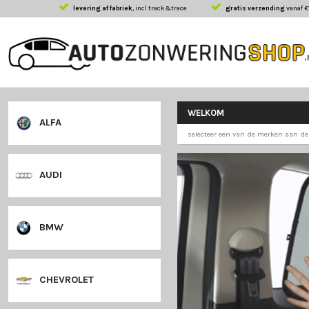
levering af fabriek
, incl track&trace
gratis 
WELKOM
ALFA
selecteer een van 
AUDI
BMW